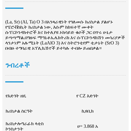
(La, Sr) (Al, Ta) O 3 በአንጻራዊነት የጎለመሱ ክሪስታል ያልሆኑ
የፔሮቭስኪት ክሪስታል ነው, እሱም ከከፍተኛ ሙቀት
ሱፐርኮንዳክተሮች እና ከተለያዩ ኦክሳይድ ቁሶች ጋር በጥሩ ሁኔታ
ይጣጣማል.በግዙፍ ማግኔቶኤሌክትሪክ እና ሱፐርኮንዳክሽን መሳሪያዎች
ላንታነም አሉሚኔት (LaAlO 3) እና ስትሮንቲየም ቲታኔት (SrO 3)
በብዙ ተግባራዊ አፕሊኬሽኖች ይተካሉ ተብሎ ይጠበቃል።
ንብረቶች
የእድገት ዘዴ
የ CZ እድገት
ክሪስታል ስርዓት
ኪዩቢክ
ክሪስታሎግራፊክ ላቲስ
ሀ= 3.868 አ
ኮንስታንት