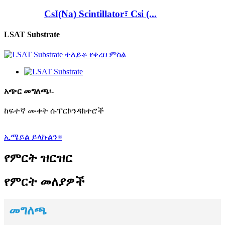
CsI(Na) Scintillator፣ Csi (...
LSAT Substrate
አጭር መግለጫ፡-
ከፍተኛ ሙቀት ሱፐርኮንዳክተሮች
ኢሜይል ይላኩልን።
የምርት ዝርዝር
የምርት መለያዎች
መግለጫ