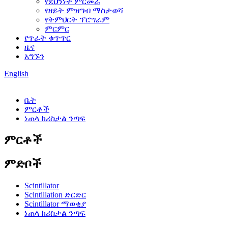
የደህንነት ምርመራ
የዘይት ምዝግብ ማስታወሻ
የትምህርት ፕሮግራም
ምርምር
የጥራት ቁጥጥር
ዜና
አግኙን
English
ቤት
ምርቶች
ነጠላ ክሪስታል ንጣፍ
ምርቶች
ምድቦች
Scintillator
Scintillation ድርድር
Scintillator ማወቂያ
ነጠላ ክሪስታል ንጣፍ