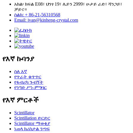
አክል፡ ክፍል E08፣ ህንፃ 19፣ ሌይን 2999፣ ሁታይ ራድ፣ ሻንጋይ፣
ቻይና።
ስልክ: + 86-21-56310568
Email: ivan@kinheng-crystal.com
የእኛ ኩባንያ
ስለ እኛ
የጥራት ቁጥጥር
የፋብሪካ ጉብኝት
የንግድ ሥነ-ምግባር
የእኛ ምርቶች
Scintillator
Scintillation ድርድር
Scintillator ማወቂያ
ነጠላ ክሪስታል ንጣፍ