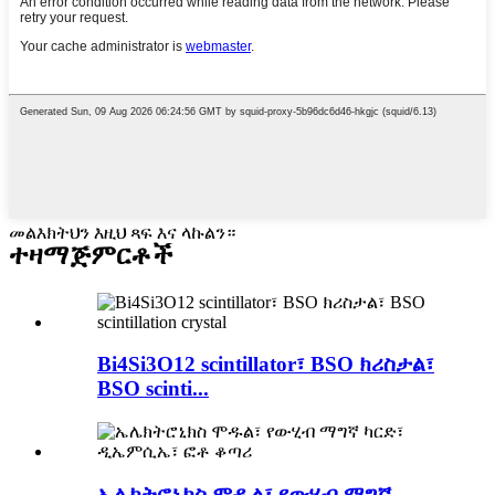
መልእክትህን እዚህ ጻፍ እና ላኩልን።
ተዛማጅ
ምርቶች
Bi4Si3O12 scintillator፣ BSO ክሪስታል፣
BSO scinti...
ኤሌክትሮኒክስ ሞዱል፣ የውሂብ ማግኛ