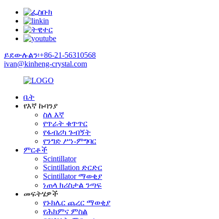
ይደውሉልን፡+86-21-56310568
ivan@kinheng-crystal.com
ቤት
የእኛ ኩባንያ
ስለ እኛ
የጥራት ቁጥጥር
የፋብሪካ ጉብኝት
የንግድ ሥነ-ምግባር
ምርቶች
Scintillator
Scintillation ድርድር
Scintillator ማወቂያ
ነጠላ ክሪስታል ንጣፍ
መፍትሄዎች
የኑክሌር ጨረር ማወቂያ
የሕክምና ምስል