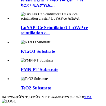
ካርድ፣ ዲኤምሲኤ...
LuYAP፡ Ce Scintillator፣ LuYAP ce
scintillation c...
KTaO3 Substrate
PMN-PT Substrate
TeO2 Substrate
ስለ ምርቶቻችን ጥያቄዎች፣ እባክዎ መልዕክትዎን ይተዉት።
ጥያቄ