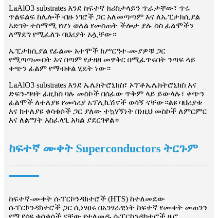
LaAlO3 substrates እንደ ከፍተኛ ክሪስታላይን ጥራታቸው፣ ጥሩ
ጥልፍልፍ ከሌሎች ብዙ ነገሮች ጋር አለመጣጣም እና ለኤፒታክሲያል
እድገት ተስማሚ የሆነ ወለል የመስጠት ችሎታ ያሉ ስስ ፊልሞችን
ለማደግ የሚፈለጉ ባህሪያት አሏቸው።
ኤፒታክሲያል የፊልሙ አተሞች ከሥርዓተ-ሙያዎቹ ጋር
የሚጣጣሙበት እና በጣም የታዘዘ መዋቅር በሚፈጥሩበት ንጣፍ ላይ
ቀጭን ፊልም የማብቀል ሂደት ነው።
LaAlO3 substrates እንደ ኤሌክትሮኒክስ፣ ኦፕቶኤሌክትሮኒክስ እና
ድፍን-ግዛት ፊዚክስ ባሉ መስኮች በሰፊው ጥቅም ላይ ይውላሉ፣ ቀጭን
ፊልሞች ለተለያዩ የመሳሪያ አፕሊኬሽኖች ወሳኝ ናቸው።ልዩ ባህሪያቱ
እና ከተለያዩ ቁሳቁሶች ጋር ያለው ተኳሃኝነት በነዚህ መስኮች ለምርምር
እና ለልማት አስፈላጊ አካል ያደርገዋል።
ከፍተኛ ሙቀት Superconductors ትርጉም
ከፍተኛ-ሙቀት ሱፐርኮንዳክተሮች (HTS) ከተለመደው
ሱፐርኮንዳክተሮች ጋር ሲነፃፀሩ በአንፃራዊነት ከፍተኛ የሙቀት መጠንን
የሚያሳዩ ቁሳቁሶች ናቸው.የተለመዱ ሱፐርኮንዳክተሮች ዜሮ