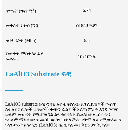
3
6.74
ጥግግት (ግ/ሴሜ
)
መቅለጥ ነጥብ (℃)
በ1840 ዓ.ም
ጠንካራነት (Mho)
6.5
የሙቀት ማስተላለፊያ
-6
10x10
ኬ
አሠራር
LaAlO3 Substrate ፍቺ
LaAlO3 substrate በሳይንሳዊ እና ቴክኖሎጅ አፕሊኬሽኖች ውስጥ
ለተለያዩ ሌሎች ቁሳቁሶች ቀጭን ፊልሞችን ለማምረት እንደ ንጣፍ
ወይም መሠረት የሚያገለግል ልዩ ቁሳቁስን ያመለክታል።በቀጭኑ
የፊልም ማስቀመጫ መስክ ውስጥ በተለምዶ ጥቅም ላይ የሚውለውን
የላንታነም አሉሚን (LaAlO3) ክሪስታል መዋቅርን ያካትታል።