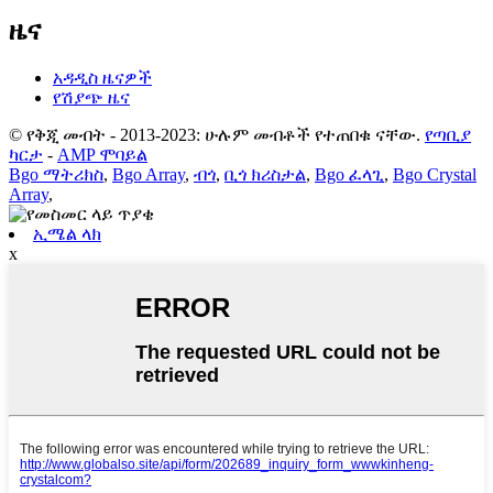
ዜና
አዳዲስ ዜናዎች
የሽያጭ ዜና
© የቅጂ መብት - 2013-2023: ሁሉም መብቶች የተጠበቁ ናቸው.
የጣቢያ
ካርታ
-
AMP ሞባይል
Bgo ማትሪክስ
,
Bgo Array
,
ብጎ
,
ቢጎ ክሪስታል
,
Bgo ፈላጊ
,
Bgo Crystal
Array
,
ኢሜል ላክ
x