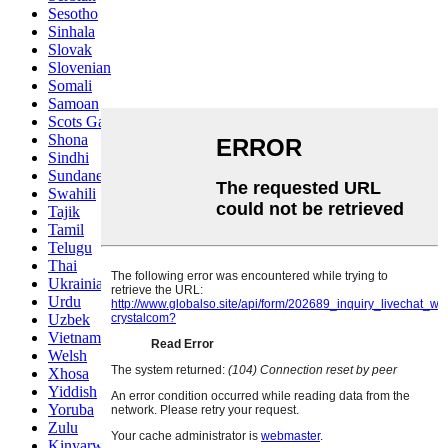
Sesotho
Sinhala
Slovak
Slovenian
Somali
Samoan
Scots Gaelic
Shona
Sindhi
Sundanese
Swahili
Tajik
Tamil
Telugu
Thai
Ukrainian
Urdu
Uzbek
Vietnamese
Welsh
Xhosa
Yiddish
Yoruba
Zulu
Kinyarwanda