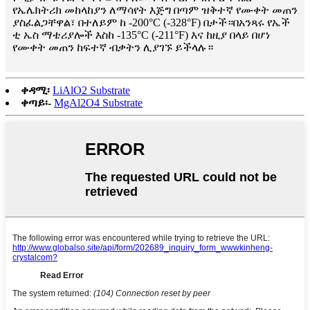
የኤሌክትሪክ መከላከያን ለማሳየት እጅግ በጣም ዝቅተኛ የሙቀት መጠን
ያስፈልጋቸዋል፣ በተለይም ከ -200°C (-328°F) በታች።በአንጻሩ የኤች
ቲ ኤስ ማቴሪያሎች እስከ -135°C (-211°F) እና ከዚያ በላይ በሆነ
የሙቀት መጠን ከፍተኛ ብቃትን ሊያገኙ ይችላሉ።
ቀዳሚ፡
LiAlO2 Substrate
ቀጣይ፡-
MgAl2O4 Substrate