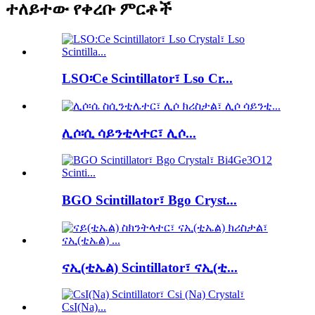
ተለይተው የቀረቡ ምርቶች
LSO፡Ce Scintillator፣ Lso Cr...
ሊሶ፡ሲ ሳይንቲላተር፣ ሊሶ...
BGO Scintillator፣ Bgo Cryst...
ናኢ(ቲኤል) Scintillator፣ ናኢ(ቲ...