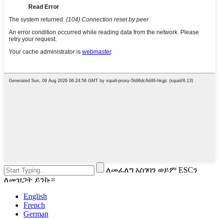
ለመፈለግ አስገባን ወይም ESCን
ለመዝጋት ይንኩ።
English
French
German