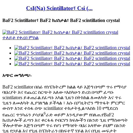
CsI(Na) Scintillator፣ Csi (...
BaF2 Scintillator፣ BaF2 ክሪስታል፣ BaF2 scintillation crystal
አጭር መግለጫ፡-
BaF2 scintillator በሰፊ የስፔክትረም ክልል ላይ እጅግ በጣም ጥሩ የማሳያ
ባህሪያት እና የጨረር ስርጭት አለው።እስካሁን ድረስ በጣም ፈጣኑ
scintilators ይቆጠራል.የፈጣኑ አካል ጊዜን በትክክል ለመለካት እና ጥሩ
ጊዜን ለመለካት ሊያገለግል ይችላል ፣ እሱ በፖዚትሮን ማጥፋት ምርምር
ውስጥ እንደ ተስፋ ሰጭ scintillator ተከታትሏል።እስከ 10 የሚደርስ
6
የጨረር ጥንካሬን ያሳያል
ራድ ወይም እንዲያውም የበለጠ.የBaF2
ክሪስታሎች ፈጣን እና ቀርፋፋ የብርሃን ክፍሎችን በአንድ ጊዜ የማስወጣት
ችሎታቸው እጅግ በጣም ጥሩ የሆነ የማሳየት ባህሪ አላቸው ይህም በአንድ
ጊዜ የኃይል እና የጊዜ ስፔክትራን በከፍተኛ ሃይል እና በጊዜ መፍታት