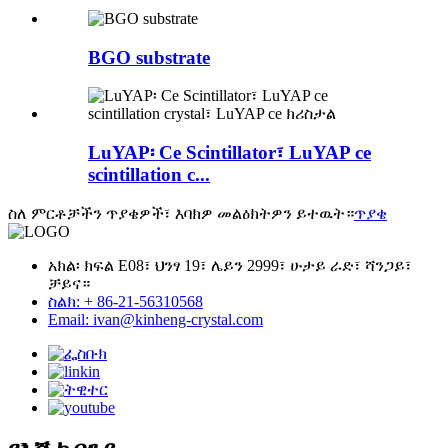
BGO substrate
LuYAP፡ Ce Scintillator፣ LuYAP ce
scintillation c...
ስለ ምርቶቻችን ጥያቄዎች፣ እባክዎ መልዕክትዎን ይተዉት።
ጥያቄ
አክል፡ ክፍል E08፣ ህንፃ 19፣ ሌይን 2999፣ ሁታይ ራድ፣ ሻንጋይ፣
ቻይና።
ስልክ: + 86-21-56310568
Email: ivan@kinheng-crystal.com