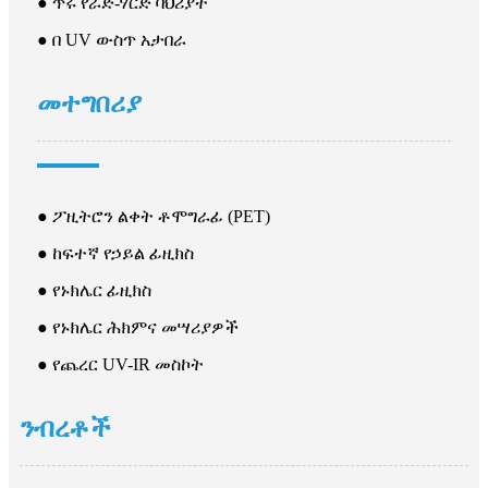
● ጥሩ የራድ-ሃርድ ባህሪያት
● በ UV ውስጥ አታበራ
መተግበሪያ
● ፖዚትሮን ልቀት ቶሞግራፊ (PET)
● ከፍተኛ የኃይል ፊዚክስ
● የኑክሌር ፊዚክስ
● የኑክሌር ሕክምና መሣሪያዎች
● የጨረር UV-IR መስኮት
ንብረቶች