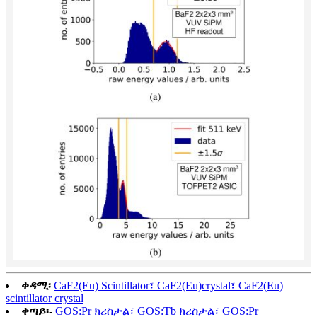
ቀዳሚ፡
CaF2(Eu) Scintillator፣ CaF2(Eu)crystal፣ CaF2(Eu)
scintillator crystal
ቀጣይ፡-
GOS:Pr ክሪስታል፣ GOS:Tb ክሪስታል፣ GOS:Pr