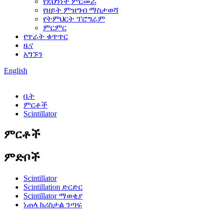
የደህንነት ምርመራ
የዘይት ምዝግብ ማስታወሻ
የትምህርት ፕሮግራም
ምርምር
የጥራት ቁጥጥር
ዜና
አግኙን
English
ቤት
ምርቶች
Scintillator
ምርቶች
ምድቦች
Scintillator
Scintillation ድርድር
Scintillator ማወቂያ
ነጠላ ክሪስታል ንጣፍ