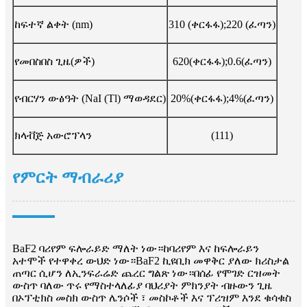
ከፍተኛ ልቀት (nm)
310 (ቀርፋፋ);220 (ፈጣን)
የመበስበስ ጊዜ(ዎች)
620(ቀርፋፋ);0.6(ፈጣን)
የብርሃን ውፅዓት (NaI (Tl) ማወዳደር)
20%(ቀርፋፋ);4%(ፈጣን)
ክላቭጅ አውሮፕላን
(111)
የምርት ማብራሪያ
BaF2 ባሪየም ፍሎራይድ ማለት ነው።ከባሪየም እና ከፍሎራይን
አተሞች የተዋቀረ ውህድ ነው።BaF2 ኪዩቢክ መዋቅር ያለው ክሪስታል
ጠጣር ሲሆን ለኢንፍራሬድ ጨረር ግልጽ ነው።በሰፊ የሞገድ ርዝመት
ውስጥ ባለው ጥሩ የማስተላለፊያ ባህሪያት ምክንያት ብዙውን ጊዜ
በኦፕቲክስ መስክ ውስጥ ሌንሶች ፣ መስኮቶች እና ፕሪዝም እንደ ቁሳቁስ