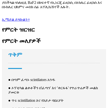
ያስችላል።ስለዚህ, BaF2 በከፍተኛ የኢነርጂ ፊዚክስ, በኑክሌር ፊዚክስ እና
በኑክሌር ህክምና መስክ ሰፊ አፕሊኬሽኖች አሉት.
ኢሜይል ይላኩልን።
የምርት ዝርዝር
የምርት መለያዎች
ጥቅም
● በጣም ፈጣኑ scintilators አንዱ
● ኦፕቲካል ልቀቶችን በ'ፈጣን' እና 'ቀርፋፋ' የጥራጥሬዎች መልክ
ያመርቱ
● ጥሩ scintillation እና የእይታ ባህሪያት