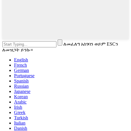
ለመፈለግ አስገባን ወይም ESCን
ለመዝጋት ይንኩ።
English
French
German
Portuguese
Spanish
Russian
Japanese
Korean
Arabic
Irish
Greek
Turkish
Italian
Danish