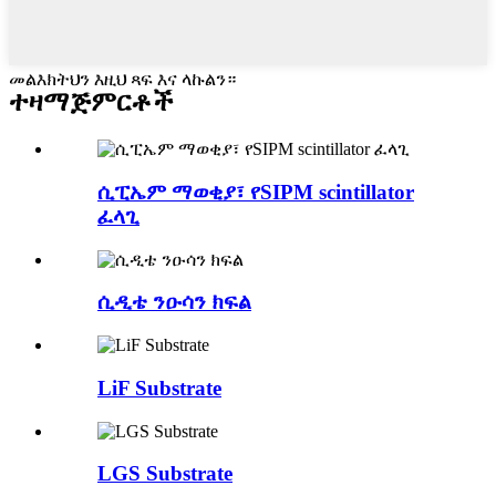
መልእክትህን እዚህ ጻፍ እና ላኩልን።
ተዛማጅ
ምርቶች
ሲፒኤም ማወቂያ፣ የSIPM scintillator
ፈላጊ
ሲዲቴ ንዑሳን ክፍል
LiF Substrate
LGS Substrate