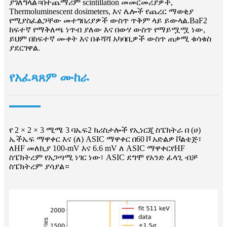
ያገለግላል።በተጨማሪም scintillation መመርመሪያዎች,
Thermoluminescent dosimeters, እና ሌሎች የጨረር ማወቂያ
የሚያስፈልጋቸው መተግበሪያዎች ውስጥ ጥቅም ላይ ይውላል.BaF2
ከፍተኛ የማቅለጫ ነጥብ ያለው እና በውሃ ውስጥ የማይሟሟ ነው,
ይህም በከፍተኛ ሙቀት እና በቆሻሻ አካባቢዎች ውስጥ ጠቃሚ ቁሳቁስ
ያደርገዋል.
የአፈጻጸም ሙከራ
የ 2 × 2 × 3 ሚሜ 3 ባኤፍ2 ክሪስታሎች የኢነርጂ ስፔክትራ በ (ሀ)
ኤችኤፍ ማዋቀር እና (ለ) ASIC ማዋቀር በ60 ቮ አድልዎ ቮልቴጅ፣
ለHF መለኪያ 100-mV እና 6.6 mV ለ ASIC ማዋቀርየHF
ስፔክትረም የአጋጣሚ ነገር ነው፣ ASIC ደግሞ የአንድ ፈላጊ ብቻ
ስፔክትረም ያሳያል።