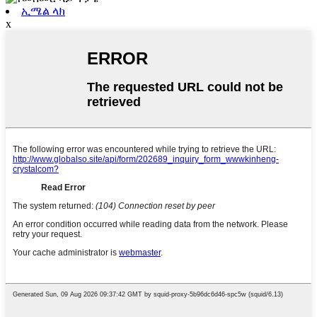
ኢሜል ላክ
x