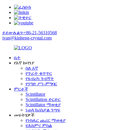
ይደውሉልን፡+86-21-56310568
ivan@kinheng-crystal.com
ቤት
የእኛ ኩባንያ
ስለ እኛ
የጥራት ቁጥጥር
የፋብሪካ ጉብኝት
የንግድ ሥነ-ምግባር
ምርቶች
Scintillator
Scintillation ድርድር
Scintillator ማወቂያ
ነጠላ ክሪስታል ንጣፍ
መፍትሄዎች
የኑክሌር ጨረር ማወቂያ
የሕክምና ምስል