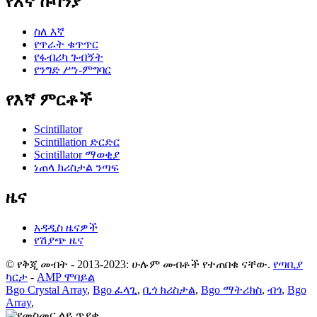
የእኛ ኩባንያ
ስለ እኛ
የጥራት ቁጥጥር
የፋብሪካ ጉብኝት
የንግድ ሥነ-ምግባር
የእኛ ምርቶች
Scintillator
Scintillation ድርድር
Scintillator ማወቂያ
ነጠላ ክሪስታል ንጣፍ
ዜና
አዳዲስ ዜናዎች
የሽያጭ ዜና
© የቅጂ መብት - 2013-2023: ሁሉም መብቶች የተጠበቁ ናቸው.
የጣቢያ
ካርታ
-
AMP ሞባይል
Bgo Crystal Array
,
Bgo ፈላጊ
,
ቢጎ ክሪስታል
,
Bgo ማትሪክስ
,
ብጎ
,
Bgo
Array
,