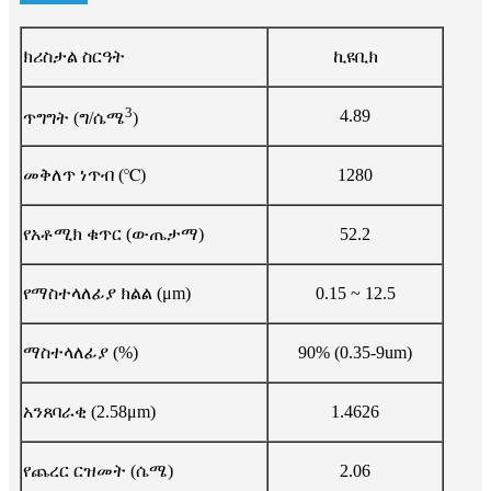
ክሪስታል ስርዓት
ኪዩቢክ
3
4.89
ጥግግት (ግ/ሴሜ
)
መቅለጥ ነጥብ (℃)
1280
የአቶሚክ ቁጥር (ውጤታማ)
52.2
የማስተላለፊያ ክልል (μm)
0.15 ~ 12.5
ማስተላለፊያ (%)
90% (0.35-9um)
አንጸባራቂ (2.58μm)
1.4626
የጨረር ርዝመት (ሴሜ)
2.06