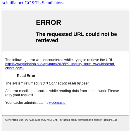
scintillator፣ GOS:Tb Scintillators