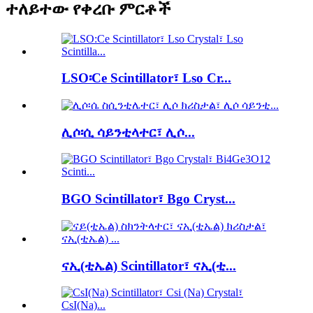
ተለይተው የቀረቡ ምርቶች
LSO፡Ce Scintillator፣ Lso Cr...
ሊሶ፡ሲ ሳይንቲላተር፣ ሊሶ...
BGO Scintillator፣ Bgo Cryst...
ናኢ(ቲኤል) Scintillator፣ ናኢ(ቲ...